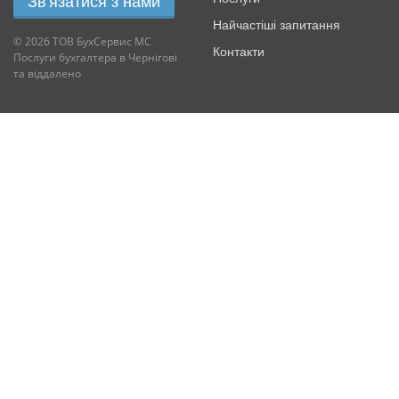
Зв'язатися з нами
Найчастіші запитання
© 2026 ТОВ БухСервис МС
Контакти
Послуги бухгалтера в Чернігові
та віддалено