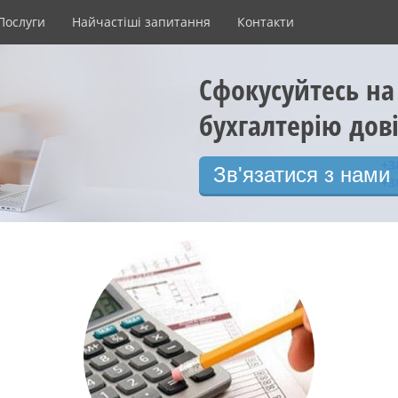
Послуги
Найчастіші запитання
Контакти
Сфокусуйтесь на
бухгалтерію дов
+3
Зв'язатися з нами
+3